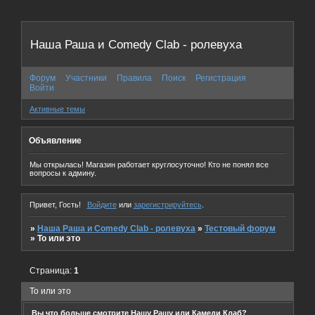
Наша Раша и Comedy Clab - ролевуха
Форум
Участники
Правила
Поиск
Регистрация
Войти
Активные темы
Объявление
Мы открылась! Магазин работает круглосуточно! Кто не понял все
вопросы к админу.
Привет, Гость!
Войдите
или
зарегистрируйтесь
.
»
Наша Раша и Comedy Clab - ролевуха
»
Тестовый форум
»
То или это
Страница:
1
То или это
Вы что больше смотрите Нашу Рашу или Камеди Клаб?