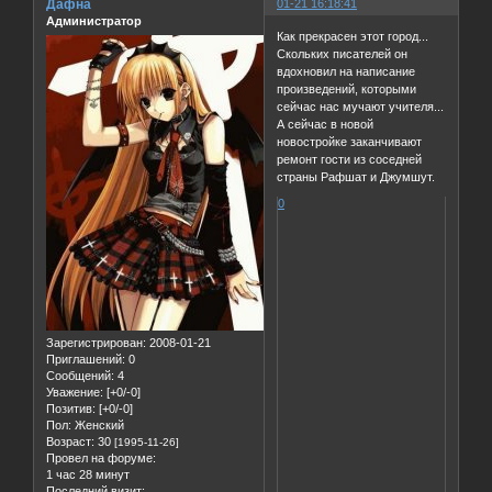
Дафна
01-21 16:18:41
Администратор
Как прекрасен этот город...
Скольких писателей он
вдохновил на написание
произведений, которыми
сейчас нас мучают учителя...
А сейчас в новой
новостройке заканчивают
ремонт гости из соседней
страны Рафшат и Джумшут.
0
Зарегистрирован
: 2008-01-21
Приглашений:
0
Сообщений:
4
Уважение:
[+0/-0]
Позитив:
[+0/-0]
Пол:
Женский
Возраст:
30
[1995-11-26]
Провел на форуме:
1 час 28 минут
Последний визит: